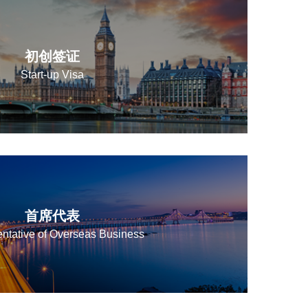
初创签证
Start-up Visa
首席代表
ntative of Overseas Business